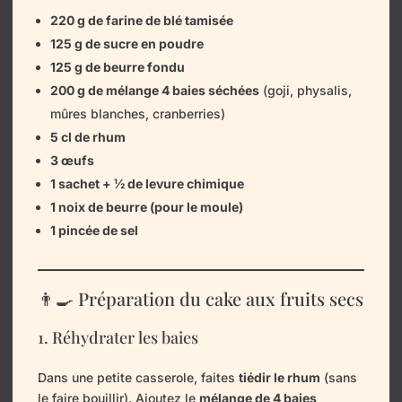
220 g de farine de blé tamisée
125 g de sucre en poudre
125 g de beurre fondu
200 g de mélange 4 baies séchées
(goji, physalis,
mûres blanches, cranberries)
5 cl de rhum
3 œufs
1 sachet + ½ de levure chimique
1 noix de beurre (pour le moule)
1 pincée de sel
👨‍🍳 Préparation du cake aux fruits secs
1. Réhydrater les baies
Dans une petite casserole, faites
tiédir le rhum
(sans
le faire bouillir). Ajoutez le
mélange de 4 baies