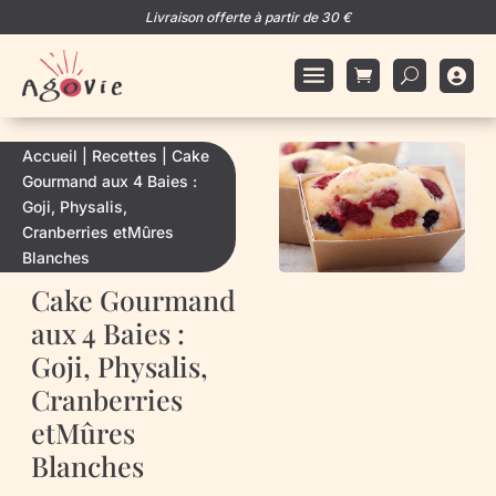
Livraison offerte à partir de 30 €

Accueil
|
Recettes
|
Cake
Gourmand aux 4 Baies :
Goji, Physalis,
Cranberries etMûres
Blanches
Cake Gourmand
aux 4 Baies :
Goji, Physalis,
Cranberries
etMûres
Blanches