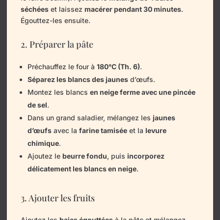
séchées
et laissez
macérer pendant 30 minutes
.
Égouttez-les ensuite.
2. Préparer la pâte
Préchauffez le four à
180°C (Th. 6)
.
Séparez les blancs des jaunes
d’œufs.
Montez les blancs
en neige ferme avec une pincée
de sel
.
Dans un grand saladier, mélangez les
jaunes
d’œufs
avec la
farine tamisée
et la
levure
chimique
.
Ajoutez le
beurre fondu
, puis
incorporez
délicatement les blancs en neige
.
3. Ajouter les fruits
Ajoutez les
baies égouttées
à la pâte et mélangez