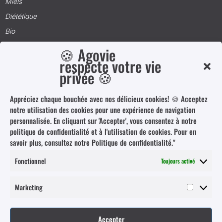
Miels
Diététique
Bio
Coussins
🍪 Agovie
respecte votre vie
privée 🍪
Informations
Appréciez chaque bouchée avec nos délicieux cookies! 🍪 Acceptez
Conditions Générales d’Utilisation
notre utilisation des cookies pour une expérience de navigation
Conditions Générales de Vente
personnalisée. En cliquant sur 'Accepter', vous consentez à notre
politique de confidentialité et à l'utilisation de cookies. Pour en
Politique de confidentialité
savoir plus, consultez notre Politique de confidentialité."
Mentions Légales
Fonctionnel
Toujours activé
FAQ
Marketing
Marketing
Nos coordonnées
contact@agovie.fr
Accepter