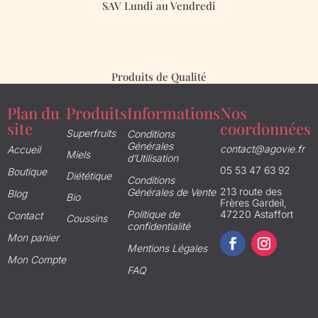
SAV Lundi au Vendredi
Produits de Qualité
Plan du
Produits
Informations
Nos
site
coordonnées
Superfruits
Conditions
Générales
contact@agovie.fr
Accueil
Miels
d’Utilisation
05 53 47 63 92
Boutique
Diététique
Conditions
213 route des
Générales de Vente
Blog
Bio
Frères Gardeil,
Politique de
47220 Astaffort
Contact
Coussins
confidentialité
Mon panier
Mentions Légales
Mon Compte
FAQ