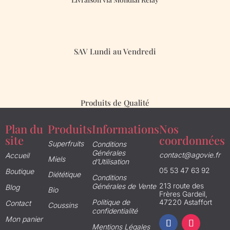
SAV Lundi au Vendredi
Produits de Qualité
Plan du
Produits
Informations
Nos
site
coordonnées
Superfruits
Conditions
Générales
contact@agovie.fr
Accueil
Miels
d’Utilisation
05 53 47 63 92
Boutique
Diététique
Conditions
213 route des
Générales de Vente
Blog
Bio
Frères Gardeil,
Politique de
47220 Astaffort
Contact
Coussins
confidentialité
Mon panier
Mentions Légales