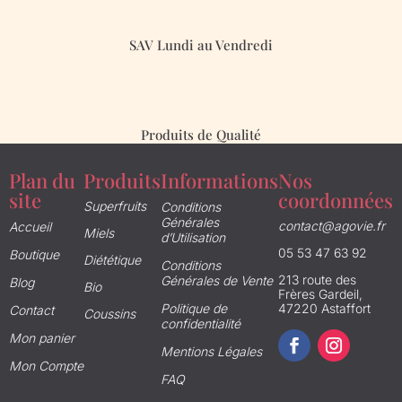
SAV Lundi au Vendredi
Produits de Qualité
Plan du
Produits
Informations
Nos
site
coordonnées
Superfruits
Conditions
Générales
contact@agovie.fr
Accueil
Miels
d’Utilisation
05 53 47 63 92
Boutique
Diététique
Conditions
213 route des
Générales de Vente
Blog
Bio
Frères Gardeil,
Politique de
47220 Astaffort
Contact
Coussins
confidentialité
Mon panier
Mentions Légales
Mon Compte
FAQ