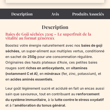
Description
Avis
Produits Associés
Description
Baies de Goji séchées 250g – Le superfruit de la
vitalité au format généreux
Boostez votre énergie naturellement avec nos
baies de goji
séchées
, un super-aliment aux multiples vertus, conditionné
en sachet de
250g
pour une consommation régulière.
Originaires des hauts plateaux d’Asie, ces petites baies
rouges sont
riches en antioxydants
, en
vitamines
(notamment C et A)
, en
minéraux
(fer, zinc, potassium), et
en
acides aminés essentiels
.
Leur goût légèrement sucré et acidulé en fait un encas aussi
sain que savoureux, tout en contribuant au
renforcement
du système immunitaire
, à la
lutte contre le stress oxydatif
et à l’
amélioration du tonus général
.