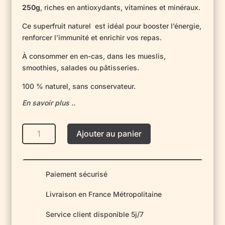
250g
, riches en antioxydants, vitamines et minéraux.
Ce superfruit naturel est idéal pour booster l’énergie,
renforcer l’immunité et enrichir vos repas.
À consommer en en-cas, dans les mueslis,
smoothies, salades ou pâtisseries.
100 % naturel, sans conservateur.
En savoir plus ..
quantité
Ajouter au panier
de
Baies
de
Goji
Paiement sécurisé
séchées
Livraison en France Métropolitaine
250g
Service client disponible 5j/7