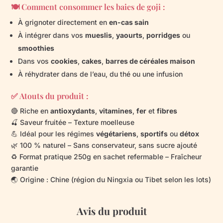
🍽️ Comment consommer les baies de goji :
À grignoter directement en
en-cas sain
À intégrer dans vos
mueslis
,
yaourts
,
porridges
ou
smoothies
Dans vos
cookies
,
cakes
,
barres de céréales maison
À réhydrater dans de l’eau, du thé ou une infusion
✅ Atouts du produit :
🔴 Riche en
antioxydants
,
vitamines
,
fer
et
fibres
🍒 Saveur fruitée – Texture moelleuse
💪 Idéal pour les régimes
végétariens
,
sportifs
ou
détox
🌿 100 % naturel – Sans conservateur, sans sucre ajouté
♻️ Format pratique 250g en sachet refermable – Fraîcheur
garantie
🌏 Origine : Chine (région du Ningxia ou Tibet selon les lots)
Avis du produit